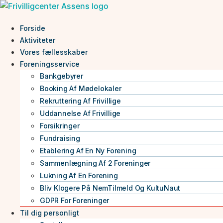
Videre
til
Forside
indhold
Aktiviteter
Vores fællesskaber
Foreningsservice
Bankgebyrer
Booking Af Mødelokaler
Rekruttering Af Frivillige
Uddannelse Af Frivillige
Forsikringer
Fundraising
Etablering Af En Ny Forening
Sammenlægning Af 2 Foreninger
Lukning Af En Forening
Bliv Klogere På NemTilmeld Og KultuNaut
GDPR For Foreninger
Til dig personligt