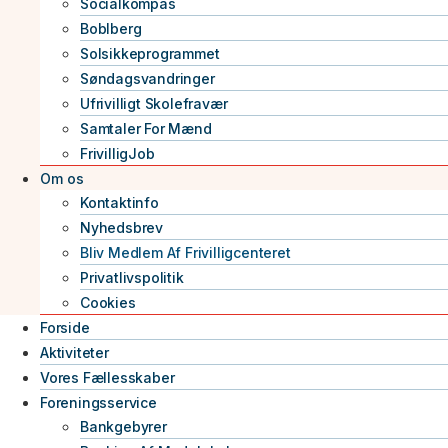
Socialkompas
Boblberg
Solsikkeprogrammet
Søndagsvandringer
Ufrivilligt Skolefravær
Samtaler For Mænd
FrivilligJob
Om os
Kontaktinfo
Nyhedsbrev
Bliv Medlem Af Frivilligcenteret
Privatlivspolitik
Cookies
Forside
Aktiviteter
Vores Fællesskaber
Foreningsservice
Bankgebyrer