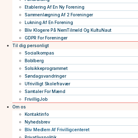
Etablering Af En Ny Forening
Sammenlægning Af 2 Foreninger
Lukning Af En Forening
Bliv Klogere På NemTilmeld Og KultuNaut
GDPR For Foreninger
Til dig personligt
Socialkompas
Boblberg
Solsikkeprogrammet
Søndagsvandringer
Ufrivilligt Skolefravær
Samtaler For Mænd
FrivilligJob
Om os
Kontaktinfo
Nyhedsbrev
Bliv Medlem Af Frivilligcenteret
Privatlivspolitik