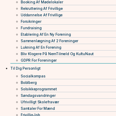
Booking Af Mødelokaler
Rekruttering Af Frivillige
Uddannelse Af Frivillige
Forsikringer
Fundraising
Etablering Af En Ny Forening
Sammenlægning Af 2 Foreninger
Lukning Af En Forening
Bliv Klogere På NemTilmeld Og KultuNaut
GDPR For Foreninger
Til Dig Personligt
Socialkompas
Boblberg
Solsikkeprogrammet
Søndagsvandringer
Ufrivilligt Skolefravær
Samtaler For Mænd
FrivilligJob