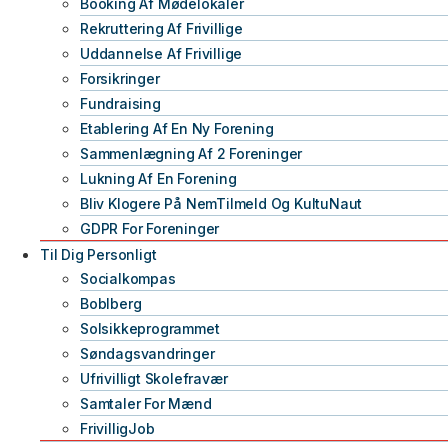
Booking Af Mødelokaler
Rekruttering Af Frivillige
Uddannelse Af Frivillige
Forsikringer
Fundraising
Etablering Af En Ny Forening
Sammenlægning Af 2 Foreninger
Lukning Af En Forening
Bliv Klogere På NemTilmeld Og KultuNaut
GDPR For Foreninger
Til Dig Personligt
Socialkompas
Boblberg
Solsikkeprogrammet
Søndagsvandringer
Ufrivilligt Skolefravær
Samtaler For Mænd
FrivilligJob