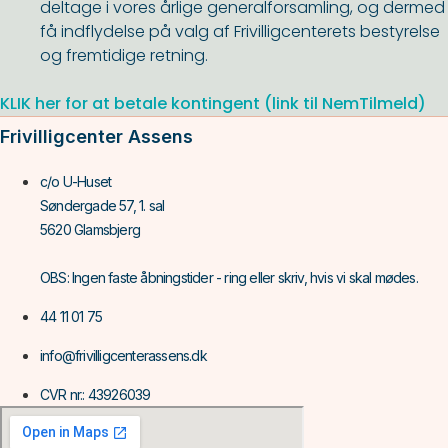
deltage i vores årlige generalforsamling, og dermed
få indflydelse på valg af Frivilligcenterets bestyrelse
og fremtidige retning.
KLIK her for at betale kontingent (link til NemTilmeld)
Frivilligcenter Assens
c/o U-Huset
Søndergade 57, 1. sal
5620 Glamsbjerg
OBS: Ingen faste åbningstider - ring eller skriv, hvis vi skal mødes.
44 11 01 75
info@frivilligcenterassens.dk
CVR nr.: 43926039